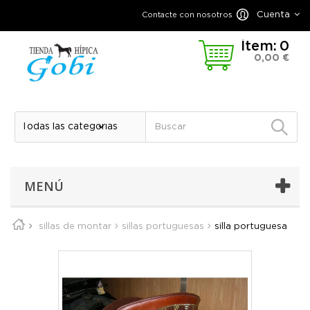
Cuenta
Contacte con nosotros
Ítem:
0
0,00 €
MENÚ
sillas de montar
sillas portuguesas
silla portuguesa