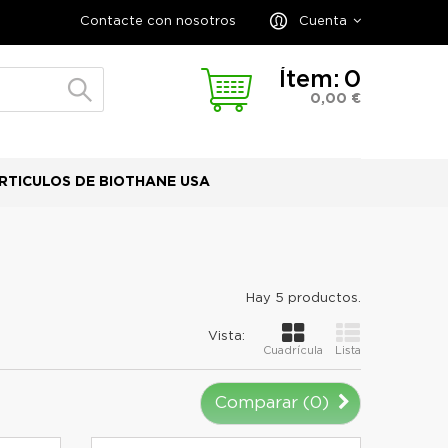
Contacte con nosotros
Cuenta
Ítem:
0
0,00 €
RTICULOS DE BIOTHANE USA
Hay 5 productos.
Vista:
Cuadrícula
Lista
Comparar (
0
)