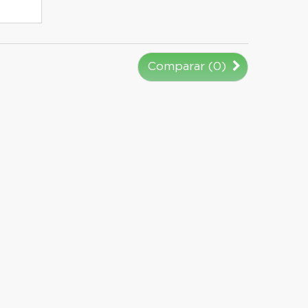
Comparar (
0
)