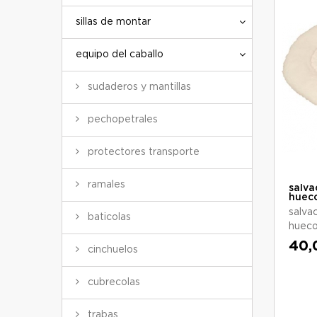
sillas de montar
equipo del caballo
sudaderos y mantillas
pechopetrales
protectores transporte
ramales
salva
huec
salva
baticolas
huec
40,
cinchuelos
cubrecolas
trabas