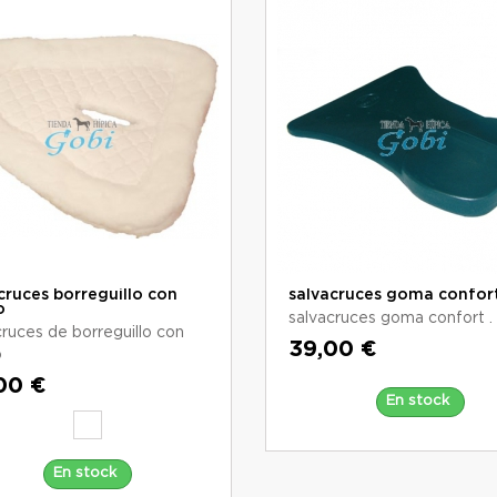
cruces borreguillo con
salvacruces goma confor
o
salvacruces goma confort .
cruces de borreguillo con
39,00 €
o
00 €
En stock
En stock