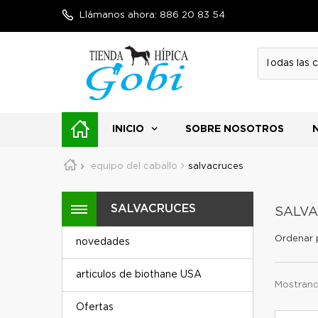
Llámanos ahora:
886 20 83 54
INICIO
SOBRE NOSOTROS
equipo del caballo
salvacruces
SALVACRUCES
SALV
Ordenar 
novedades
articulos de biothane USA
Mostrand
Ofertas