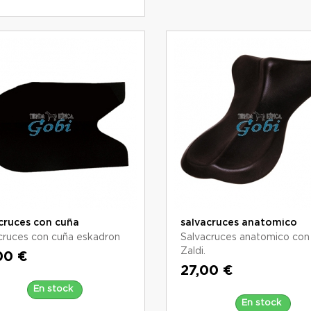
cruces con cuña
salvacruces anatomico
cruces con cuña eskadron
Salvacruces anatomico con
Zaldi.
00 €
27,00 €
En stock
En stock