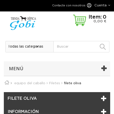
Cuenta
Contacte con nosotros
Ítem:
0
0,00 €
MENÚ
equipo del caballo
Filetes
filete oliva
FILETE OLIVA
INFORMACIÓN