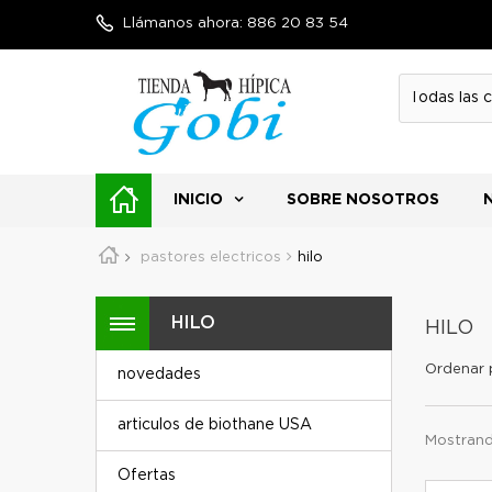
Llámanos ahora:
886 20 83 54
INICIO
SOBRE NOSOTROS
pastores electricos
hilo
HILO
HILO
Ordenar 
novedades
articulos de biothane USA
Mostrando
Ofertas