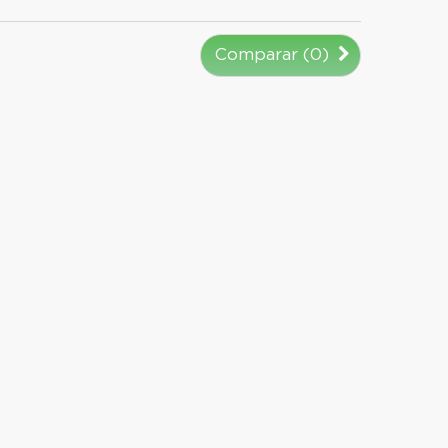
Comparar (
0
)