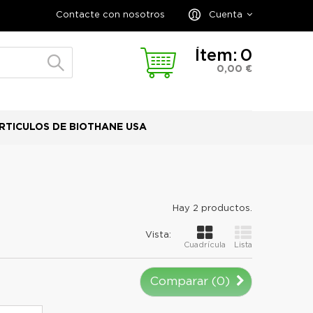
Contacte con nosotros
Cuenta
Ítem:
0
0,00 €
RTICULOS DE BIOTHANE USA
Hay 2 productos.
Vista:
Cuadrícula
Lista
Comparar (
0
)