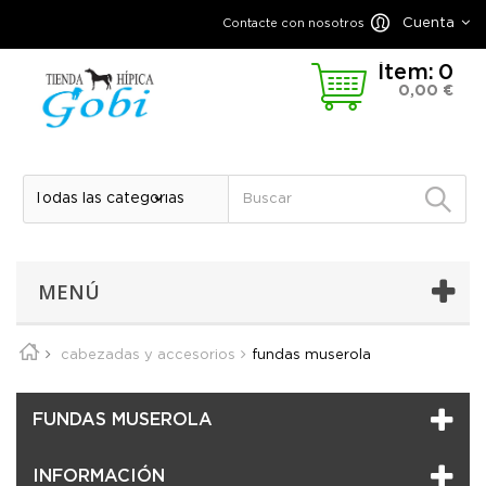
Cuenta
Contacte con nosotros
Ítem:
0
0,00 €
MENÚ
cabezadas y accesorios
fundas muserola
FUNDAS MUSEROLA
INFORMACIÓN