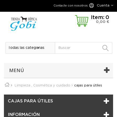
Cuenta
Contacte con nosotros
Ítem:
0
0,00 €
MENÚ
Limpieza , Cosmética y cuidado
cajas para útiles
CAJAS PARA ÚTILES
INFORMACIÓN