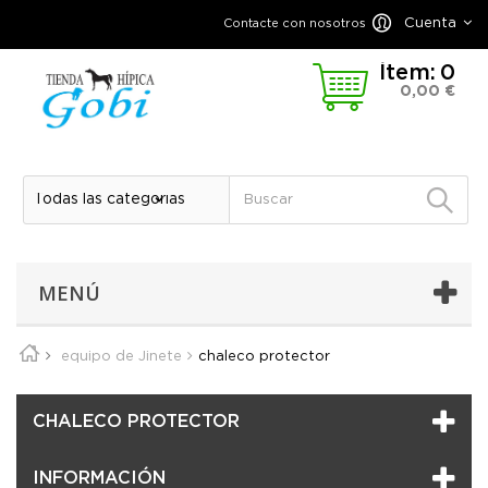
Cuenta
Contacte con nosotros
Ítem:
0
0,00 €
MENÚ
equipo de Jinete
chaleco protector
CHALECO PROTECTOR
INFORMACIÓN