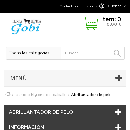
Cuenta
Contacte con nosotros
Ítem:
0
0,00 €
MENÚ
salud e higiene del caballo
Abrillantador de pelo
ABRILLANTADOR DE PELO
INFORMACIÓN