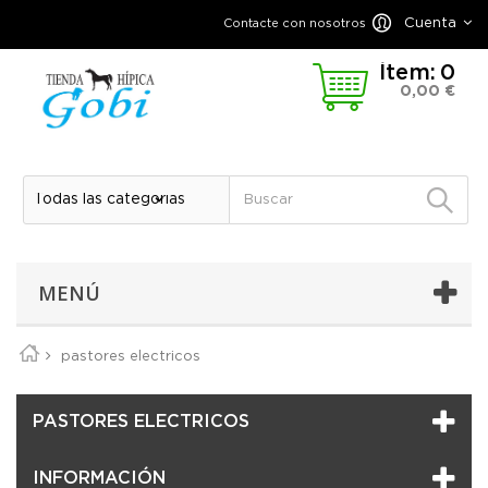
Cuenta
Contacte con nosotros
Ítem:
0
0,00 €
MENÚ
pastores electricos
PASTORES ELECTRICOS
INFORMACIÓN