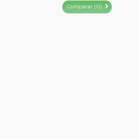
Comparar (
0
)