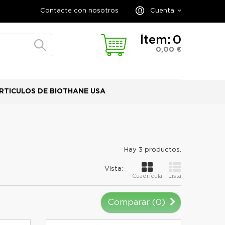
Contacte con nosotros
Cuenta
Ítem:
0
0,00 €
RTICULOS DE BIOTHANE USA
Hay 3 productos.
Vista:
Cuadrícula
Lista
Comparar (
0
)