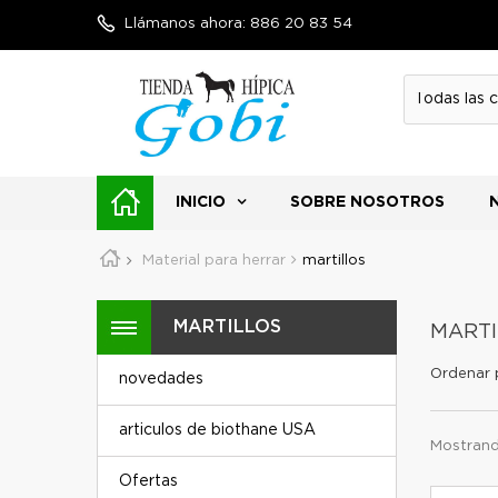
Llámanos ahora:
886 20 83 54
INICIO
SOBRE NOSOTROS
Material para herrar
martillos
MARTILLOS
MART
Ordenar 
novedades
articulos de biothane USA
Mostrando
Ofertas