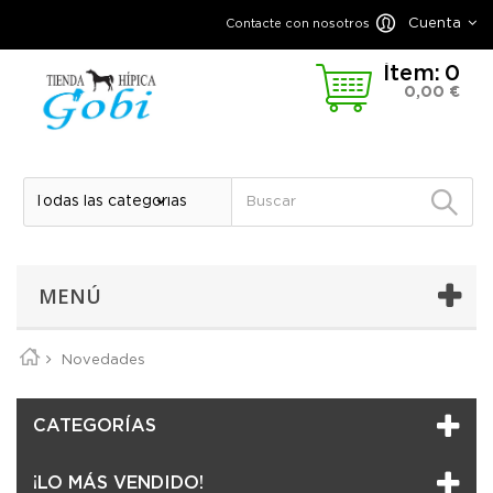
Cuenta
Contacte con nosotros
Ítem:
0
0,00 €
MENÚ
Novedades
CATEGORÍAS
¡LO MÁS VENDIDO!