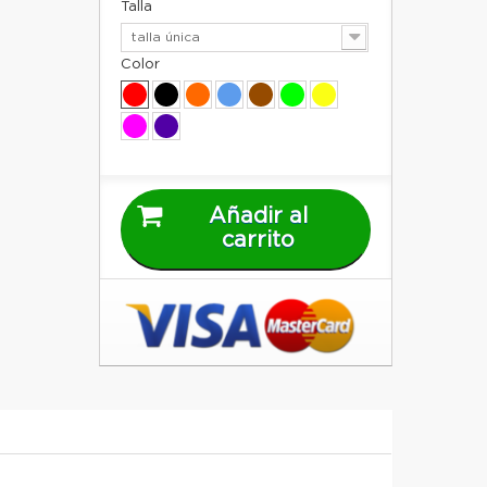
Talla
talla única
Color
Añadir al
carrito