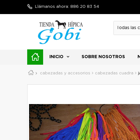
Llámanos ahora:
886 20 83 54
INICIO
SOBRE NOSOTROS
cabezadas y accesorios
cabezadas cuadra