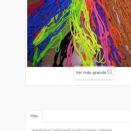
Ver más grande
Más
jaquima o cabezada nudos,varios colores