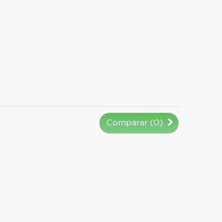
Comparar (
0
)