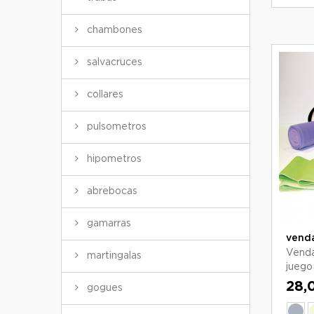
chambones
salvacruces
collares
pulsometros
hipometros
abrebocas
gamarras
venda
Venda 
martingalas
juego 
28,
gogues