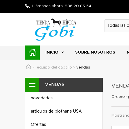
Llámanos ahora:
886 20 83 54
INICIO
SOBRE NOSOTROS
equipo del caballo
vendas
VENDAS
VEND
Ordenar 
novedades
articulos de biothane USA
Mostrando
Ofertas