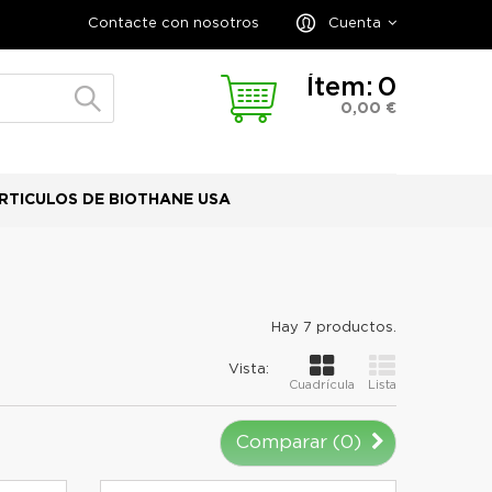
Contacte con nosotros
Cuenta
Ítem:
0
0,00 €
RTICULOS DE BIOTHANE USA
Hay 7 productos.
Vista:
Cuadrícula
Lista
Comparar (
0
)