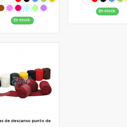
En stock
En stock
as de descanso punto de
a