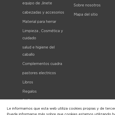
equipo de Jinete
Sobre nosotros
cabezadas y accesorios
Mapa del sitio
Material para herrar
Limpieza , Cosmética y
cuidado
salud e higiene del
caballo
Complementos cuadra
pastores electricos
Libros
Regalos
DVD
Le informamos que esta web utiliza cookies propias y de terceros
Puede informarse más sobre que cookies estamos utilizando hac