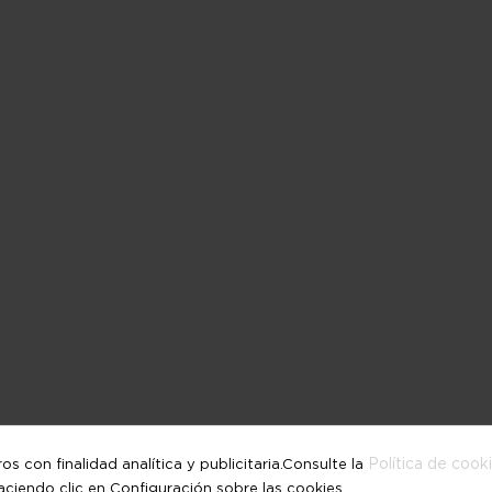
Política de cook
 con finalidad analítica y publicitaria.Consulte la
iendo clic en Configuración sobre las cookies.