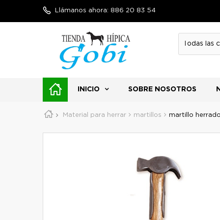
Llámanos ahora:
886 20 83 54
INICIO
SOBRE NOSOTROS
Material para herrar
martillos
martillo herrad