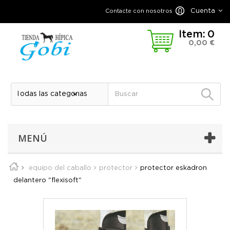
Cuenta
Contacte con nosotros
Ítem:
0
0,00 €
MENÚ
equipo del caballo
protector
protector eskadron
delantero "flexisoft"