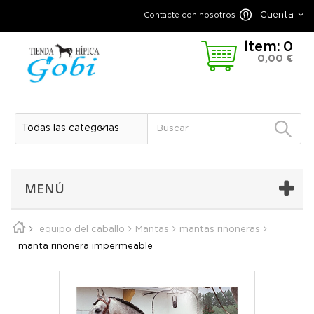
Cuenta
Contacte con nosotros
Ítem:
0
0,00 €
MENÚ
equipo del caballo
Mantas
mantas riñoneras
manta riñonera impermeable