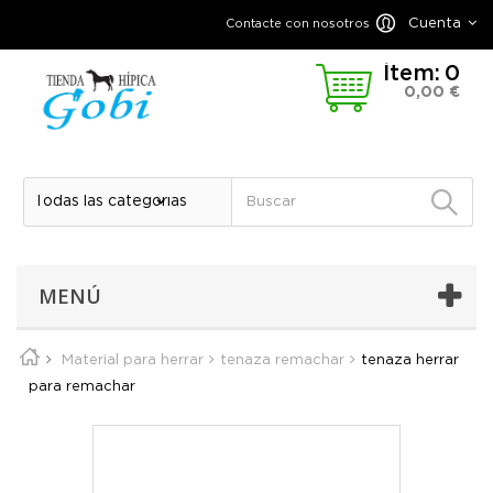
Cuenta
Contacte con nosotros
Ítem:
0
0,00 €
MENÚ
Material para herrar
tenaza remachar
tenaza herrar
para remachar