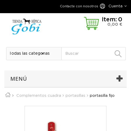
Cuenta
Contacte con nosotros
Ítem:
0
0,00 €
MENÚ
Complementos cuadra
portasillas
portasilla fijo