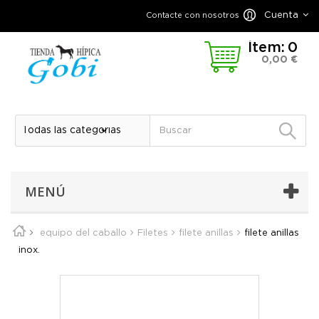
Cuenta
Contacte con nosotros
Ítem:
0
0,00 €
MENÚ
equipo del caballo
Filetes
filete anillas
filete anillas
inox.