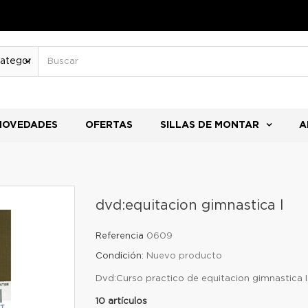
NOVEDADES
OFERTAS
SILLAS DE MONTAR
A
dvd:equitacion gimnastica I
Referencia
0609
Condición:
Nuevo producto
Dvd:Curso practico de equitacion gimnastica I
10
artículos