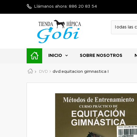
Llámanos ahora:
886 20 83 54
INICIO
SOBRE NOSOTROS
DVD
dvd:equitacion gimnastica I