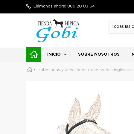
Llámanos ahora:
886 20 83 54
INICIO
SOBRE NOSOTROS
cabezadas y accesorios
cabezadas inglesas