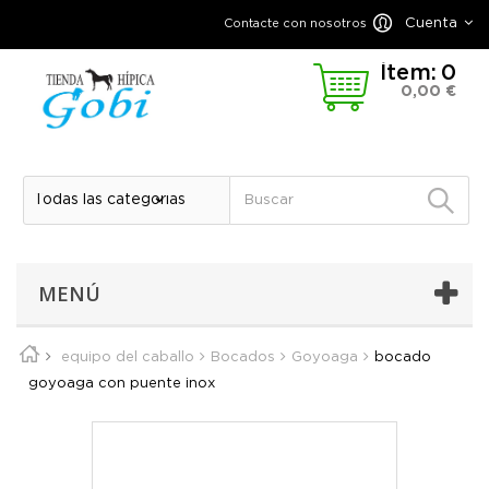
Cuenta
Contacte con nosotros
Ítem:
0
0,00 €
MENÚ
equipo del caballo
Bocados
Goyoaga
bocado
goyoaga con puente inox